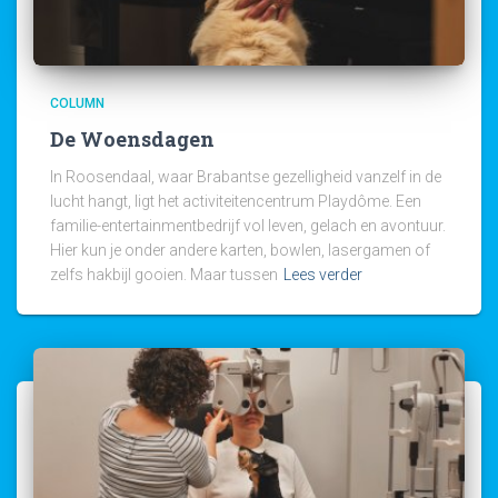
COLUMN
De Woensdagen
In Roosendaal, waar Brabantse gezelligheid vanzelf in de
lucht hangt, ligt het activiteitencentrum Playdôme. Een
familie-entertainmentbedrijf vol leven, gelach en avontuur.
Hier kun je onder andere karten, bowlen, lasergamen of
zelfs hakbijl gooien. Maar tussen
Lees verder