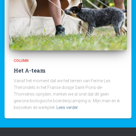
COLUMN
Het A-team
Vanaf het moment dat we het terrein van Ferme Les
Thérondels in het Franse dorpje Saint-Pons-de-
Thomières oprijden, merken we al snel dat dit geen
gewone biologische boerderijcamping is. Mijn man en ik
bezoeken de werkplek
Lees verder