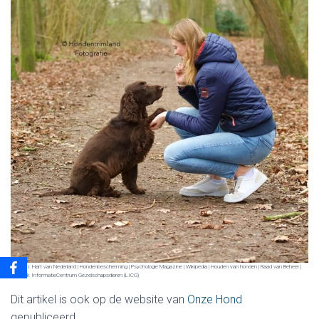
Bronnen: Hart van Nederland | Hondenbescherming | Psychologie Magazine | Wikipedia | Houden van honden | Raad van Beheer |
Landelijk InformatieCentrum Gezelschapsdieren (LICG)
Dit artikel is ook op de website van
Onze Hond
gepubliceerd.