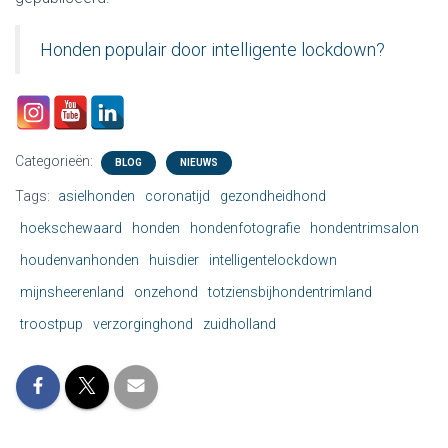
Honden populair door intelligente lockdown?
Categorieën:
BLOG
NIEUWS
Tags:
asielhonden
coronatijd
gezondheidhond
hoekschewaard
honden
hondenfotografie
hondentrimsalon
houdenvanhonden
huisdier
intelligentelockdown
mijnsheerenland
onzehond
totziensbijhondentrimland
troostpup
verzorginghond
zuidholland