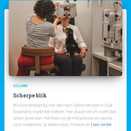
COLUMN
Scherpe blik
Wie binnenstapt bij Van der Ham Optometristen in Oud-
Beijerland, merkt het meteen. Hier draait het om méér dan
alleen goed zien. Het team zorgt met precisie en passie
voor maatwerk op iedere neus. Hoewel de
Lees verder