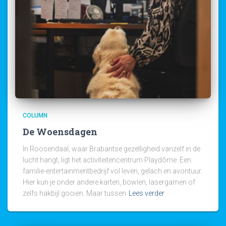
COLUMN
De Woensdagen
In Roosendaal, waar Brabantse gezelligheid vanzelf in de
lucht hangt, ligt het activiteitencentrum Playdôme. Een
familie-entertainmentbedrijf vol leven, gelach en avontuur.
Hier kun je onder andere karten, bowlen, lasergamen of
zelfs hakbijl gooien. Maar tussen
Lees verder