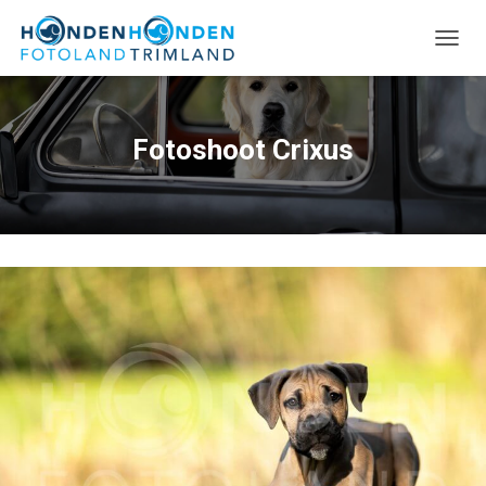
TOGGL
Fotoshoot Crixus